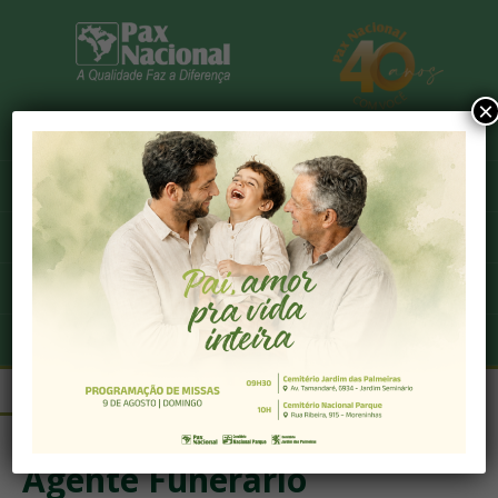
×
Sobre
Associe-se já
Fale conosco
Trabalhe conosco
Atendimento 24h
HOME
/
VAGAS
/
AGENTE FUNERÁRIO
Agente Funerário