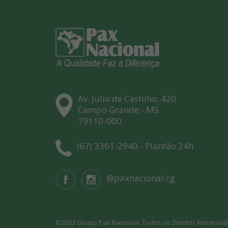
Av. Julio de Castilho, 420
Campo Grande - MS
79110-000
(67) 3361-2940 - Plantão 24h
@paxnacional.cg
©2022 Grupo Pax Nacional. Todos os Direitos Reservad